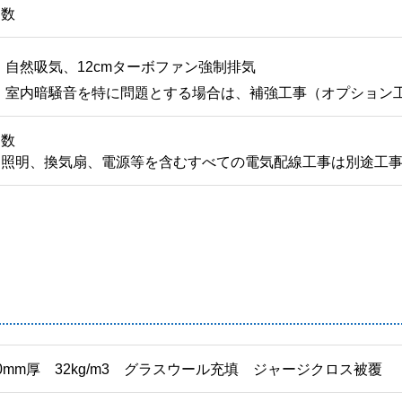
適数
自然吸気、12cmターボファン強制排気
室内暗騒音を特に問題とする場合は、補強工事（オプション
適数
※照明、換気扇、電源等を含むすべての電気配線工事は別途工
0mm厚 32kg/m3 グラスウール充填 ジャージクロス被覆