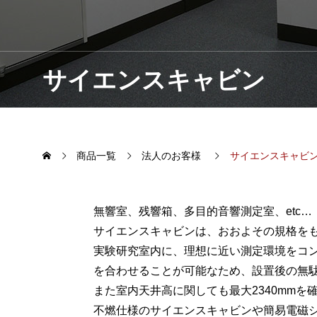
サイエンスキャビン
商品一覧
法人のお客様
サイエンスキャビ
無響室、残響箱、多目的音響測定室、
etc…
サイエンスキャビンは、おおよその規格を
実験研究室内に、理想に近い測定環境をコ
を合わせることが可能なため、設置後の無
また室内天井高に関しても最大
2340mm
を
不燃仕様のサイエンスキャビンや簡易電磁