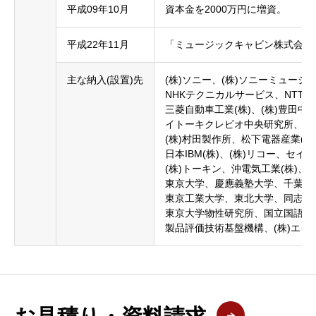
平成09年10月
資本金を2000万円に増資。
平成22年11月
「ミュージックキャビン株式会社
主な納入(設置)先
(株)ソニー、(株)ソニーミュー
NHKテクニカルサービス、NTTア
三菱自動車工業(株)、(株)豊田中
イトーキクレビオ中央研究所、国際
(株)村田製作所、松下電器産業(株
日本IBM(株)、(株)リコー、セイ
(株)トーキン、沖電気工業(株)、
東京大学、慶應義塾大学、千葉大
東京工業大学、東北大学、同志社
東京大学物性研究所、国立国語研
製品評価技術基盤機構、(株)エ