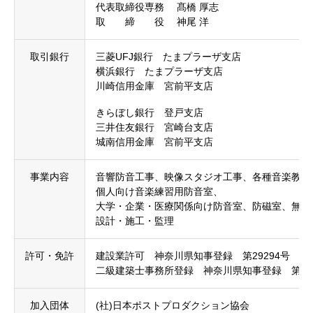
代表取締役専務 髙橋 厚志
取 締 役 神尾 洋
取引銀行
三菱UFJ銀行 たまプラーザ支店
横浜銀行 たまプラーザ支店
川崎信用金庫 宮前平支店
きらぼし銀行 登戸支店
三井住友銀行 宮崎台支店
城南信用金庫 宮前平支店
事業内容
音響防音工事、映像スタジオ工事、各種音楽教室
個人向け音楽練習用防音室、
大学・企業・医療関係向け防音室、防磁室、無響
設計・施工・監理
許可・免許
建設業許可 神奈川県知事登録 第29294号
二級建築士事務所登録 神奈川県知事登録 第116
加入団体
(社)日本ポストプロダクション協会