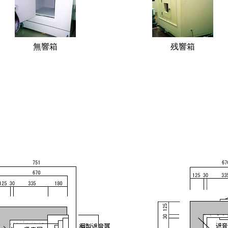
無響箱
残響箱