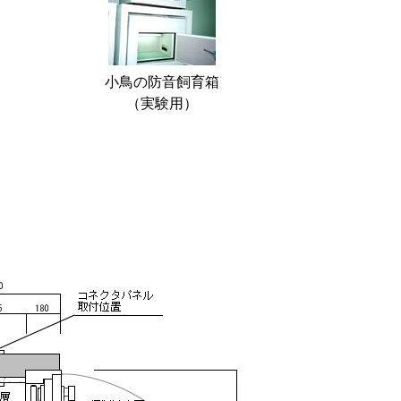
小鳥の防音飼育箱
（実験用）