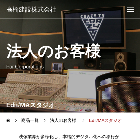
高橋建設株式会社
法人のお客様
For Corporations
Edit/MAスタジオ
商品一覧
法人のお客様
Edit/MAスタジオ
映像業界が多様化し、本格的デジタル化への移行が