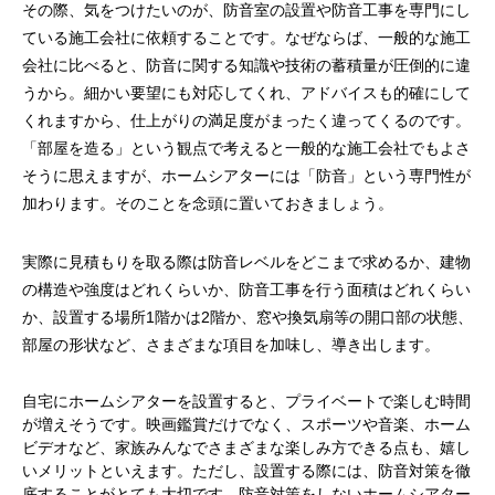
その際、気をつけたいのが、防音室の設置や防音工事を専門にし
ている施工会社に依頼することです。なぜならば、一般的な施工
会社に比べると、防音に関する知識や技術の蓄積量が圧倒的に違
うから。細かい要望にも対応してくれ、アドバイスも的確にして
くれますから、仕上がりの満足度がまったく違ってくるのです。
「部屋を造る」という観点で考えると一般的な施工会社でもよさ
そうに思えますが、ホームシアターには「防音」という専門性が
加わります。そのことを念頭に置いておきましょう。
実際に見積もりを取る際は防音レベルをどこまで求めるか、建物
の構造や強度はどれくらいか、防音工事を行う面積はどれくらい
か、設置する場所1階かは2階か、窓や換気扇等の開口部の状態、
部屋の形状など、さまざまな項目を加味し、導き出します。
自宅にホームシアターを設置すると、プライベートで楽しむ時間
が増えそうです。映画鑑賞だけでなく、スポーツや音楽、ホーム
ビデオなど、家族みんなでさまざまな楽しみ方できる点も、嬉し
いメリットといえます。ただし、設置する際には、防音対策を徹
底することがとても大切です。防音対策をしないホームシアター